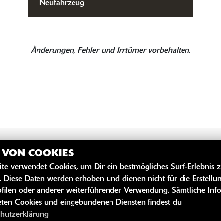
Neufahrzeug
Änderungen, Fehler und Irrtümer vorbehalten.
Z VON COOKIES
ite verwendet Cookies, um Dir ein bestmögliches Surf-Erlebnis 
SZEITEN
WEITERE 
. Diese Daten werden erhoben und dienen nicht für die Erstellu
filen oder anderer weiterführender Verwendung. Sämtliche Inf
Youtube
ten Cookies und eingebundenen Diensten findest du
öffnungszeiten
Kawasaki News
chutzerklärung