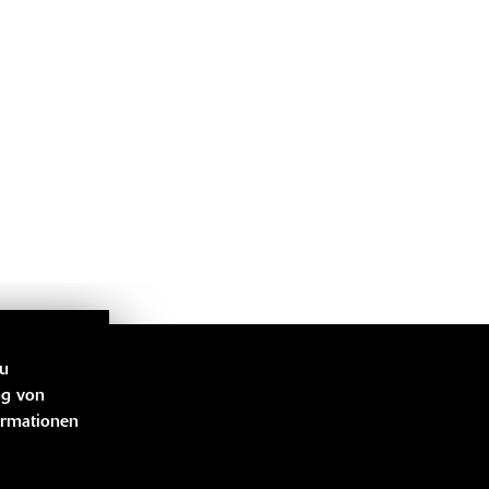
zu
LINKS
ng von
ormationen