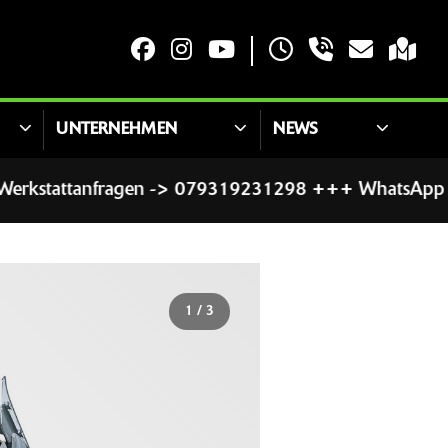
UNTERNEHMEN
NEWS
anfragen -> 079319231298 +++ WhatsApp für Werks
1
/
3