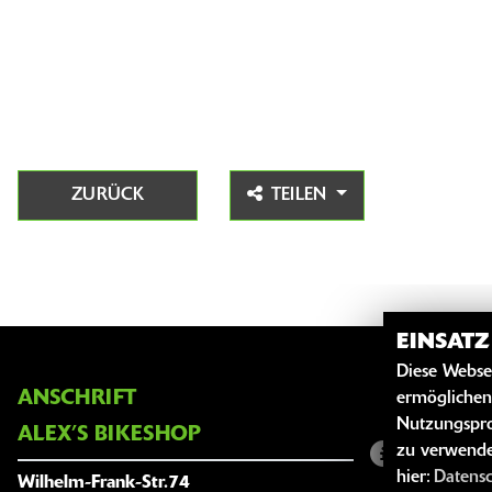
ZURÜCK
TEILEN
EINSAT
Diese Webse
ANSCHRIFT
ÖFFNUNG
ermöglichen
Nutzungspro
ALEX’S BIKESHOP
zu verwende
Sommer
hier:
Datens
Wilhelm-Frank-Str.74